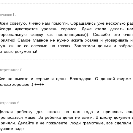
очилин Г.
Всем советую. Лично нам помогли. Обращались уже несколько раз
Всегда чувствуется уровень сервиса. Даже стали делать на
персональную скидку как постоянщикам)). Спасибо это очен
приятно! Самое главное не нужно искать хозяев и уговаривать и
чуть ли не со слезами на глазах. Заплатили деньги и забрал
готовые документы!
веретников Г.
Все на высоте и сервис и цены. Благодарю. О данной фирме 
только хорошее :) ++++
стровков У.
Делали ребенку для школы на пол года и пришлось ещ
прописаться маме. За ребенка денег не взяли. В школу документ
приняли. Делайте и не пожалеете, люди грамотные, все сделали 
лучшем виде.