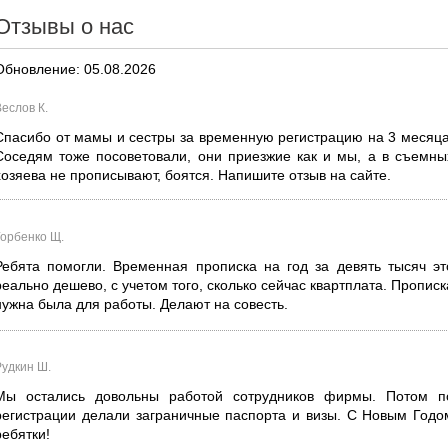
Отзывы о нас
Обновление: 05.08.2026
еслов К.
Спасибо от мамы и сестры за временную регистрацию на 3 месяца
Соседям тоже посоветовали, они приезжие как и мы, а в съемны
хозяева не прописывают, боятся. Напишите отзыв на сайте.
Горбенко Щ.
Ребята помогли. Временная прописка на год за девять тысяч эт
реально дешево, с учетом того, сколько сейчас квартплата. Прописк
нужна была для работы. Делают на совесть.
Рудкин Ш.
Мы остались довольны работой сотрудников фирмы. Потом п
регистрации делали заграничные паспорта и визы. С Новым Годо
ребятки!